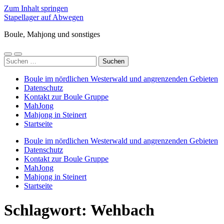
Zum Inhalt springen
Stapellager auf Abwegen
Boule, Mahjong und sonstiges
Mobile-
Suchfeld
Suchen
Menü
ein-/ausblenden
nach:
ein-/ausblenden
Boule im nördlichen Westerwald und angrenzenden Gebieten
Datenschutz
Kontakt zur Boule Gruppe
MahJong
Mahjong in Steinert
Startseite
Boule im nördlichen Westerwald und angrenzenden Gebieten
Datenschutz
Kontakt zur Boule Gruppe
MahJong
Mahjong in Steinert
Startseite
Schlagwort:
Wehbach