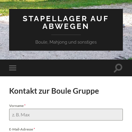
STAPELLAGER AUF
ABWEGEN
Boule, Mahjong und sonstiges
Suchfe
Mobile-
ein-/a
Menü
ein-/ausblenden
Kontakt zur Boule Gruppe
Vorname
*
E-Mail-Adresse
*