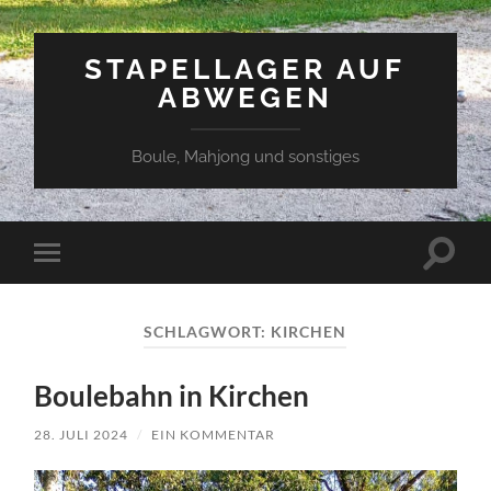
STAPELLAGER AUF
ABWEGEN
Boule, Mahjong und sonstiges
Suchfe
Mobile-
ein-/a
Menü
ein-/ausblenden
SCHLAGWORT:
KIRCHEN
Boulebahn in Kirchen
28. JULI 2024
/
EIN KOMMENTAR